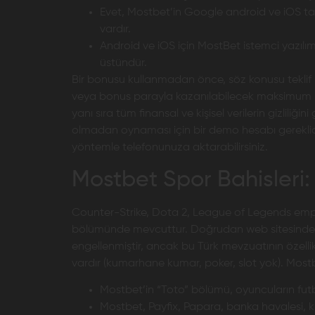
Evet, Mostbet’in Google android ve iOS tab
vardır.
Android ve iOS için MostBet istemci yazılım
üstündür.
Bir bonusu kullanmadan önce, söz konusu teklif 
veya bonus parayla kazanılabilecek maksimum mik
yanı sıra tüm finansal ve kişisel verilerin gizlil
olmadan oynaması için bir demo hesabı gereklidir
yöntemle telefonunuza aktarabilirsiniz.
Mostbet Spor Bahisleri:
Counter-Strike, Dota 2, League of Legends empie
bölümünde mevcuttur. Doğrudan web sitesindeki e
engellenmiştir, ancak bu Türk mevzuatının özellikl
vardır (kumarhane kumar, poker, slot yok). Mostbe
Mostbet’in “Toto” bölümü, oyuncuların futbo
Mostbet, Payfix, Papara, banka havalesi, k