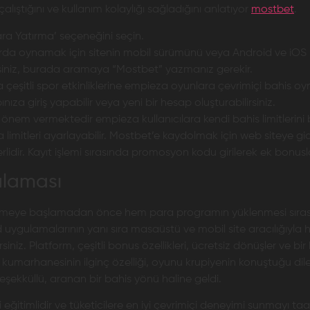
lıştığını ve kullanım kolaylığı sağladığını anlatıyor
mostbet
.
ara Yatırma’ seçeneğini seçin.
zlarda oynamak için sitenin mobil sürümünü veya Android ve iOS
siniz, burada aramaya “Mostbet” yazmanız gerekir.
a çeşitli spor etkinliklerine empieza oyunlara çevrimiçi bahis oyn
a giriş yapabilir veya yeni bir hesap oluşturabilirsiniz.
nem vermektedir empieza kullanıcılara kendi bahis limitlerini be
limitleri ayarlayabilir. Mostbet’e kaydolmak için web siteye gidi
ir. Kayıt işlemi sırasında promosyon kodu girilerek ek bonuslar
ulaması
rmeye başlamadan önce hem para programın yüklenmesi sırasınd
 uygulamalarının yanı sıra masaüstü ve mobil site aracılığıyla hi
lirsiniz. Platform, çeşitli bonus özellikleri, ücretsiz dönüşler v
ı kumarhanesinin ilginç özelliği, oyunu krupiyenin konuştuğu d
şekküllü, aranan bir bahis yönü haline geldi.
i eğitimlidir ve tüketicilere en iyi çevrimiçi deneyimi sunmayı ta