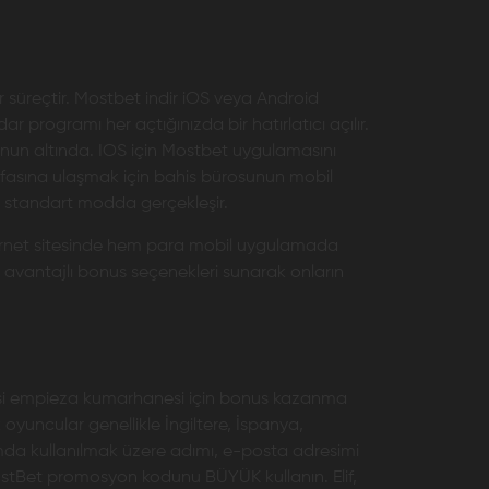
 süreçtir. Mostbet indir iOS veya Android
rogramı her açtığınızda bir hatırlatıcı açılır.
n altında. IOS için Mostbet uygulamasını
yfasına ulaşmak için bahis bürosunun mobil
n standart modda gerçekleşir.
internet sitesinde hem para mobil uygulamada
na avantajlı bonus seçenekleri sunarak onların
ofisi empieza kumarhanesi için bonus kazanma
 oyuncular genellikle İngiltere, İspanya,
ımda kullanılmak üzere adımı, e-posta adresimi
stBet promosyon kodunu BÜYÜK kullanın. Elif,