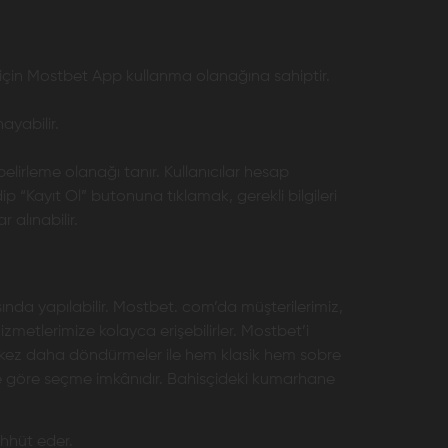
 için Mostbet App kullanma olanağına sahiptir.
ayabilir.
lirleme olanağı tanır. Kullanıcılar hesap
p “Kayıt Ol” butonuna tıklamak, gerekli bilgileri
 alınabilir.
a yapılabilir. Mostbet. com’da müşterilerimiz,
zmetlerimize kolayca erişebilirler. Mostbet’i
e bir kez daha döndürmeler ile hem klasik hem sobre
ile göre seçme imkânıdır. Bahisçideki kumarhane
ahhüt eder.