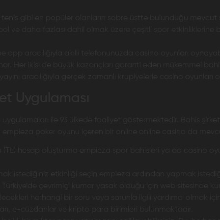
 tenis gibi en popüler olanların sobre üstte bulunduğu mevcut
tbol ve daha fazlası dahil olmak üzere çeşitli spor etkinliklerin
 app aracılığıyla akıllı telefonunuzda casino oyunları oynayabi
unar. Her ikisi de büyük kazançları garanti eden mükemmel bahis
o yayını aracılığıyla gerçek zamanlı krupiyelerle casino oyunları 
bet Uygulaması
u uygulamaları ile 93 ülkede faaliyet göstermektedir. Bahis şirk
ot empieza poker oyunu içeren bir online online casino da mevc
en (TL) hesap oluşturma empieza spor bahisleri ya da casino o
ak istediğiniz etkinliği seçin empieza ardından yapmak istediği
ak Türkiye’de çevrimiçi kumar yasak olduğu için web sitesinde
ilecekleri herhangi bir soru veya sorunla ilgili yardımcı olmak iç
arı, e-cüzdanlar ve kripto para birimleri bulunmaktadır.