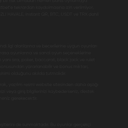
rhangi bir risk almadan hemen bahis oynamaya
stbet’e tekrardan kaydolmasına izin verilmiyor,
, HIZLI HAVALE, Instant QR, BTC, USDT ve TRX dahil
di ilgi alanlarına ve becerilerine uygun oyunları
n masa oyunlarına ve sanal oyun seçeneklerine
 yanı sıra, poker, baccarat, black jack ve rulet
 bonusundan yararlanabilir ve bonus miktarı,
inimi olduğunu akılda tutmalıdır.
larak, yazılım resmi website sitesinden daha aşağı
izi veya giriş bilgilerinizi kaybederseniz, destek
meniz gerekecektir.
itlerini de sunmaktadır. Bu oyunlar gerçekçi