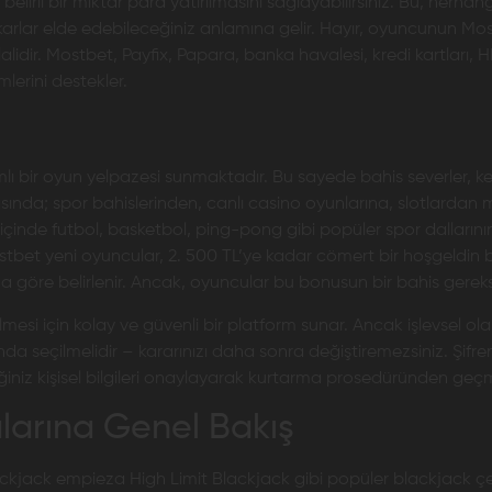
belirli bir miktar para yatırılmasını sağlayabilirsiniz. Bu, he
 karlar elde edebileceğiniz anlamına gelir. Hayır, oyuncunun Mo
hlalidir. Mostbet, Payfix, Papara, banka havalesi, kredi kartları
lerini destekler.
ı bir oyun yelpazesi sunmaktadır. Bu sayede bahis severler, ken
rasında; spor bahislerinden, canlı casino oyunlarına, slotlarda
çinde futbol, basketbol, ping-pong gibi popüler spor dallarının
ostbet yeni oyuncular, 2. 500 TL’ye kadar cömert bir hoşgeldin
na göre belirlenir. Ancak, oyuncular bu bonusun bir bahis gereks
ilmesi için kolay ve güvenli bir platform sunar. Ancak işlevsel o
nda seçilmelidir – kararınızı daha sonra değiştiremezsiniz. Şifren
iğiniz kişisel bilgileri onaylayarak kurtarma prosedüründen geç
alarına Genel Bakış
kjack empieza High Limit Blackjack gibi popüler blackjack çeş