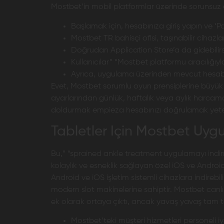
Mostbet’in mobil platformlar üzerinde sorunsuz ça
Başlamak için, hesabınıza giriş yapın ve ‘P
Mostbet TR bahisçi ofisi, taşınabilir ciha
Doğrudan Application Store’a da gidebilir
Kullanıcılar” “Mostbet platformu aracılığıyl
Ayrıca, uygulama üzerinden mevcut hesabınız
Evet, Mostbet sorumlu oyun prensiplerine büyük ö
ayarlarından günlük, haftalık veya aylık harcama 
doldurmak empieza hesabınızı doğrulamak yeterlid
Tabletler Için Mostbet Uyg
Bu,” “sprained ankle treatment uygulamayı indi
kolaylık ve esneklik sağlayan özel iOS ve Android
Android ve iOS işletim sistemli cihazlara indirebi
modern slot makinelerine sahiptir. Mostbet canl
ek olarak ortaya çıktı, ancak yavaş yavaş tam te
Mostbet’teki müşteri hizmetleri personeli iy