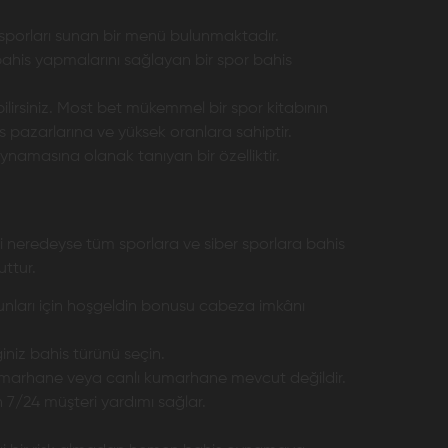
 sporları sunan bir menü bulunmaktadır.
e bahis yapmalarını sağlayan bir spor bahis
lirsiniz. Most bet mükemmel bir spor kitabının
 pazarlarına ve yüksek oranlara sahiptir.
oynamasına olanak tanıyan bir özelliktir.
eti neredeyse tüm sporlara ve siber sporlara bahis
uttur.
yunları için hoşgeldin bonusu cabeza imkânı
niz bahis türünü seçin.
 kumarhane veya canlı kumarhane mevcut değildir.
in 7/24 müşteri yardımı sağlar.