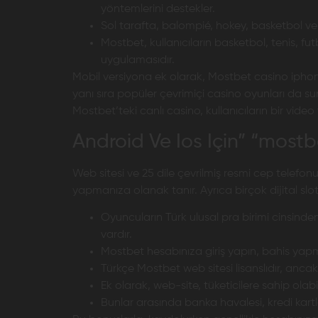
yöntemlerini destekler.
Sol tarafta, balompié, hokey, basketbol ve
Mostbet, kullanıcıların basketbol, tenis, fu
uygulamasıdır.
Mobil versiyona ek olarak, Mostbet casino iphone
yanı sıra popüler çevrimiçi casino oyunları da s
Mostbet’teki canlı casino, kullanıcıların bir vide
Android Ve Ios Için” “most
Web sitesi ve 25 dile çevrilmiş resmi cep telefon
yapmanıza olanak tanır. Ayrıca birçok dijital sl
Oyuncuların Türk ulusal pra birimi cinsind
vardır.
Mostbet hesabınıza giriş yapın, bahis yapm
Türkçe Mostbet web sitesi lisanslıdır, anc
Ek olarak, web-site, tüketicilere sahip olab
Bunlar arasında banka havalesi, kredi kartl