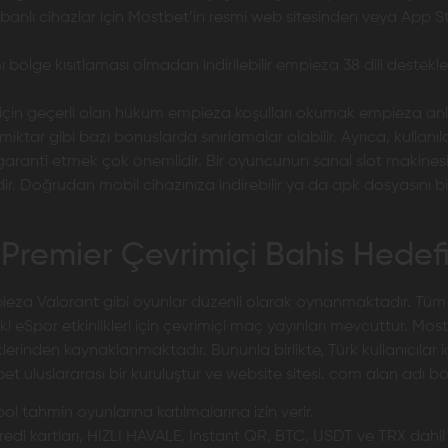
anlı cihazlar için Mostbet’in resmi web sitesinden veya App Sto
ı bölge kısıtlaması olmadan indirilebilir empieza 38 dili deste
için geçerli olan hüküm empieza koşulları okumak empieza anla
tar gibi bazı bonuslarda sınırlamalar olabilir. Ayrıca, kullan
iğini garanti etmek çok önemlidir. Bir oyuncunun sanal slot makin
. Doğrudan mobil cihazınıza indirebilir ya da apk dosyasını bilg
 Premier Çevrimiçi Bahis Hedefi
za Valorant gibi oyunlar düzenli olarak oynanmaktadır. Tüm bu
Spor etkinlikleri için çevrimiçi maç yayınları mevcuttur. Most
erinden kaynaklanmaktadır. Bununla birlikte, Türk kullanıcılar içi
t uluslararası bir kuruluştur ve website sitesi. com alan adı b
l tahmin oyunlarına katılmalarına izin verir.
redi kartları, HIZLI HAVALE, Instant QR, BTC, USDT ve TRX dahil