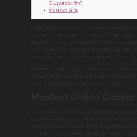
Oluşturabilirim?
Mostbet Giriş
Uygulamayı güncellemek, uygulamayı açtığınızda g
uygulamalarında bunu hemen yapamıyorsanız, bu i
Bu süre boyunca güncelleme düğmesi, uygulama
resmi Apple mağazasından indirebilirsiniz. Bun
sitesinden bağlantıyı kullanmaktır. Uygulamanın
Buna ek olarak,” “bahisçi akıllı telefonlar empi
“Kişisel Hesap” a erişmek için telefon numaranızı 
oyun deneyimini zenginleştirmeyi amaçlar.
Mostbet Online Casino
Tüm oyunlar buna dahil değildir, sadece promosy
koşulları aynıdır, ancak sadece bahis oynama koşul
Almanya, İtalya, Fransa, Portekiz ve Hollanda ş
ve web site adresimi bu tarayıcıya kaydet. Mev