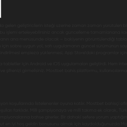
elen geliştiricilerin isteği üzerine zaman zaman yürütülen bir
şlemi erteleyebilirsiniz ancak güncelleme tamamlanana kadar p
nın ana menüsünde olacak – bakiyenin görüntülendiği tablonu
un için sobre uygun yol, sah uygulamanın güncel sürümünün sa
 indirilmesi empieza yüklenmesi, App Store’daki programlar içi
eza tabletler için Android ve iOS uygulamaları geliştirdi. Hem 
ve şifrenizi girmelisiniz. Mostbet bahis platformu, kullanıcıları
on koşullarında listelenenler oyuna katılır. Mostbet bahisçi 
ları farklıdır. Milli şampiyonaya ve milli takıma ek olarak, Türk
ampiyonalarına bahse girerler. Bir dahaki sefere yorum yaptığ
cut en iyi hoş geldin bonusunu almak için kaydolduğunuzda Mo