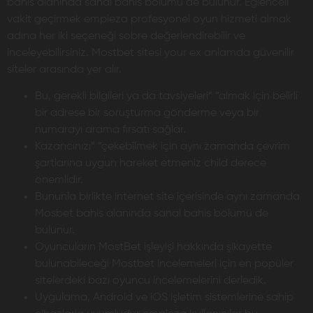
bahis alanında sanal bahis bölümü de bulunur. Eğlenceli
vakit geçirmek empieza profesyonel oyun hizmeti almak
adına her iki seçeneği sobre değerlendirebilir ve
inceleyebilirsiniz. Mostbet sitesi your ex anlamda güvenilir
siteler arasında yer alır.
Bu, gerekli bilgileri ya da tavsiyeleri” “almak için belirli
bir adrese bir soruşturma gönderme veya bir
numarayı arama fırsatı sağlar.
Kazancınızı” “çekebilmek için aynı zamanda çevrim
şartlarına uygun hareket etmeniz child derece
önemlidir.
Bununla birlikte internet site içerisinde aynı zamanda
Mosbet bahis alanında sanal bahis bölümü de
bulunur.
Oyuncuların MostBet işleyişi hakkında şikayette
bulunabileceği Mostbet incelemeleri için en popüler
sitelerdeki bazı oyuncu incelemelerini derledik.
Uygulama, Android ve iOS işletim sistemlerine sahip