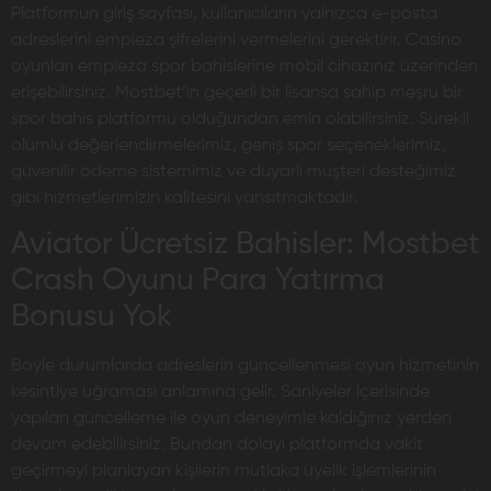
Platformun giriş sayfası, kullanıcıların yalnızca e-posta
adreslerini empieza şifrelerini vermelerini gerektirir. Casino
oyunları empieza spor bahislerine mobil cihazınız üzerinden
erişebilirsiniz. Mostbet’in geçerli bir lisansa sahip meşru bir
spor bahis platformu olduğundan emin olabilirsiniz. Sürekli
olumlu değerlendirmelerimiz, geniş spor seçeneklerimiz,
güvenilir ödeme sistemimiz ve duyarlı müşteri desteğimiz
gibi hizmetlerimizin kalitesini yansıtmaktadır.
Aviator Ücretsiz Bahisler: Mostbet
Crash Oyunu Para Yatırma
Bonusu Yok
Böyle durumlarda adreslerin güncellenmesi oyun hizmetinin
kesintiye uğraması anlamına gelir. Saniyeler içerisinde
yapılan güncelleme ile oyun deneyimle kaldığınız yerden
devam edebilirsiniz. Bundan dolayı platformda vakit
geçirmeyi planlayan kişilerin mutlaka üyelik işlemlerinin