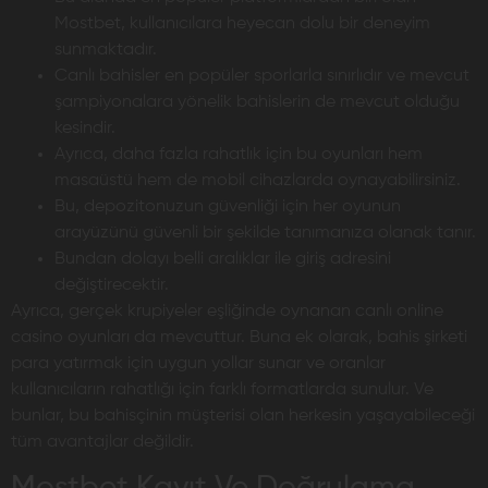
Mostbet, kullanıcılara heyecan dolu bir deneyim
sunmaktadır.
Canlı bahisler en popüler sporlarla sınırlıdır ve mevcut
şampiyonalara yönelik bahislerin de mevcut olduğu
kesindir.
Ayrıca, daha fazla rahatlık için bu oyunları hem
masaüstü hem de mobil cihazlarda oynayabilirsiniz.
Bu, depozitonuzun güvenliği için her oyunun
arayüzünü güvenli bir şekilde tanımanıza olanak tanır.
Bundan dolayı belli aralıklar ile giriş adresini
değiştirecektir.
Ayrıca, gerçek krupiyeler eşliğinde oynanan canlı online
casino oyunları da mevcuttur. Buna ek olarak, bahis şirketi
para yatırmak için uygun yollar sunar ve oranlar
kullanıcıların rahatlığı için farklı formatlarda sunulur. Ve
bunlar, bu bahisçinin müşterisi olan herkesin yaşayabileceği
tüm avantajlar değildir.