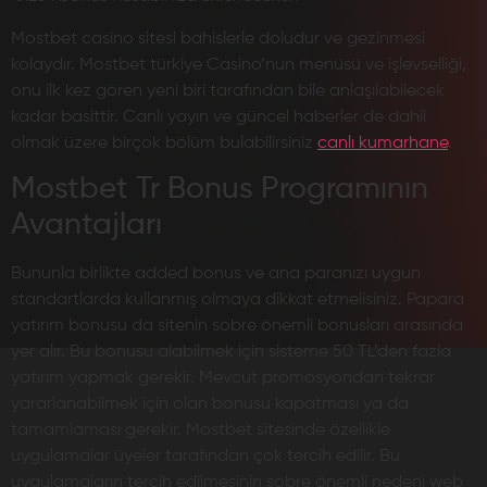
Mostbet casino sitesi bahislerle doludur ve gezinmesi
kolaydır. Mostbet türkiye Casino’nun menüsü ve işlevselliği,
onu ilk kez gören yeni biri tarafından bile anlaşılabilecek
kadar basittir. Canlı yayın ve güncel haberler de dahil
olmak üzere birçok bölüm bulabilirsiniz
canlı kumarhane
.
Mostbet Tr Bonus Programının
Avantajları
Bununla birlikte added bonus ve ana paranızı uygun
standartlarda kullanmış olmaya dikkat etmelisiniz. Papara
yatırım bonusu da sitenin sobre önemli bonusları arasında
yer alır. Bu bonusu alabilmek için sisteme 50 TL’den fazla
yatırım yapmak gerekir. Mevcut promosyondan tekrar
yararlanabilmek için olan bonusu kapatması ya da
tamamlaması gerekir. Mostbet sitesinde özellikle
uygulamalar üyeler tarafından çok tercih edilir. Bu
uygulamaların tercih edilmesinin sobre önemli nedeni web