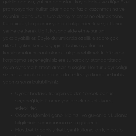
geldin bonusu, yatırım bonusları, kayıp iadesi ve diğer özel
promosyonlar, kullanıcıların daha fazla kazanmasına ve
oyunları daha uzun süre deneyimlemesine olanak tanır.
Kullanıcılar, bu promosyonları takip ederek ve şartlarını
yerine getirerek tilgift kazanç elde etme şansını
yakalayabilirler. Böyle durumlarda özellikle sobre çok
dikkati çeken konu seçtiğiniz bahis oyunlarının
karşılaşmalarını canlı olarak takip edebilmektir. Yüzlerce
karşılaşma seçeneğini sizlere sunarak iyi standartlarda
oyun oynama hizmeti armanızı sağlar. Her türlü ayrıcalığı
sizlere sunarak kuponlarınızda tekli veya kombine bahis
yapma şansı bulabilirsiniz.
Üyeler bedava freespin ya da” “birçok bonus
seçeneği için Promosyonlar sekmesini ziyaret
edebilirler.
Ödeme işlemleri genellikle hızlı ve güvenlidir, kullanıcı
bilgilerinin korunmasına özen gösterilir.
Mostbet tr bahis şirketi, yeni kullanıcıları için cazip