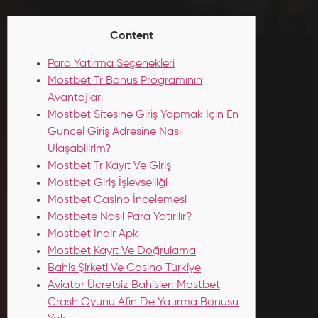
Content
Para Yatırma Seçenekleri
Mostbet Tr Bonus Programının
Avantajları
Mostbet Sitesine Giriş Yapmak Için En
Güncel Giriş Adresine Nasıl
Ulaşabilirim?
Mostbet Tr Kayıt Ve Giriş
Mostbet Giriş İşlevselliği
Mostbet Casino İncelemesi
Mostbete Nasıl Para Yatırılır?
Mostbet Indir Apk
Mostbet Kayıt Ve Doğrulama
Bahis Şirketi Ve Casino Türkiye
Aviator Ücretsiz Bahisler: Mostbet
Crash Oyunu Afin De Yatırma Bonusu