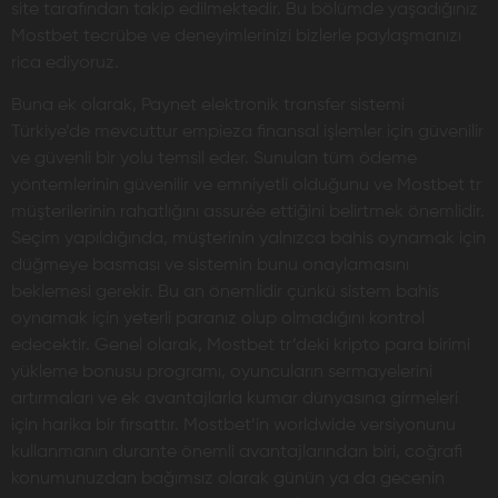
site tarafından takip edilmektedir. Bu bölümde yaşadığınız
Mostbet tecrübe ve deneyimlerinizi bizlerle paylaşmanızı
rica ediyoruz.
Buna ek olarak, Paynet elektronik transfer sistemi
Türkiye’de mevcuttur empieza finansal işlemler için güvenilir
ve güvenli bir yolu temsil eder. Sunulan tüm ödeme
yöntemlerinin güvenilir ve emniyetli olduğunu ve Mostbet tr
müşterilerinin rahatlığını assurée ettiğini belirtmek önemlidir.
Seçim yapıldığında, müşterinin yalnızca bahis oynamak için
düğmeye basması ve sistemin bunu onaylamasını
beklemesi gerekir. Bu an önemlidir çünkü sistem bahis
oynamak için yeterli paranız olup olmadığını kontrol
edecektir. Genel olarak, Mostbet tr’deki kripto para birimi
yükleme bonusu programı, oyuncuların sermayelerini
artırmaları ve ek avantajlarla kumar dünyasına girmeleri
için harika bir fırsattır. Mostbet’in worldwide versiyonunu
kullanmanın durante önemli avantajlarından biri, coğrafi
konumunuzdan bağımsız olarak günün ya da gecenin