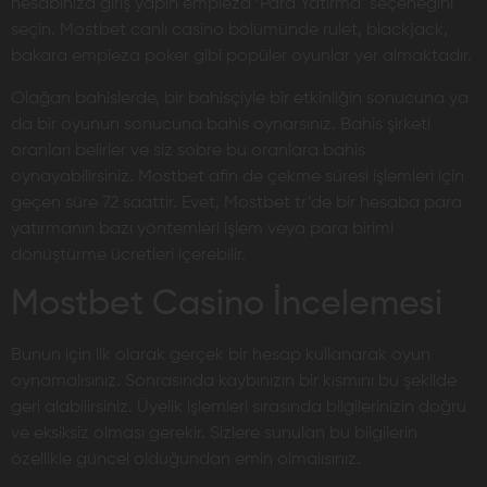
hesabınıza giriş yapın empieza ‘Para Yatırma’ seçeneğini
seçin. Mostbet canlı casino bölümünde rulet, blackjack,
bakara empieza poker gibi popüler oyunlar yer almaktadır.
Olağan bahislerde, bir bahisçiyle bir etkinliğin sonucuna ya
da bir oyunun sonucuna bahis oynarsınız. Bahis şirketi
oranları belirler ve siz sobre bu oranlara bahis
oynayabilirsiniz. Mostbet afin de çekme süresi işlemleri için
geçen süre 72 saattir. Evet, Mostbet tr’de bir hesaba para
yatırmanın bazı yöntemleri işlem veya para birimi
dönüştürme ücretleri içerebilir.
Mostbet Casino İncelemesi
Bunun için ilk olarak gerçek bir hesap kullanarak oyun
oynamalısınız. Sonrasında kaybınızın bir kısmını bu şekilde
geri alabilirsiniz. Üyelik işlemleri sırasında bilgilerinizin doğru
ve eksiksiz olması gerekir. Sizlere sunulan bu bilgilerin
özellikle güncel olduğundan emin olmalısınız.