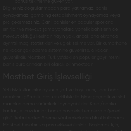
bonus tekliflerine güveniyor.
Bilgileriniz doğrulanmadan para yatıramaz, bahis
oynayamaz, gambling establishment oynayamaz veya
pra çekemezsiniz. Canlı bahisler en popüler sporlarla
sınırlıdır ve mevcut şampiyonalara yönelik bahislerin de
mevcut olduğu kesindir. Yayın yok, ancak ana ekranda
ayrıntılı maç istatistikleri ve üç ek sekme var. Bir kumarhane
ne kadar çok ödeme sistemine güvenirse, o kadar
güvenilirdir. Mostbet, Türkiye’deki en popüler gayri resmi
bahis bürolarından biri olarak bilinmektedir.
Mostbet Giriş İşlevselliği
Yetkisiz kullanıcılar oyunun şart ve koşullarını, spor bahis
oranlarını görebilir, destek ekibiyle iletişime geçebilir ve slot
machine demo sürümlerini oynayabilirler. Kredi/banka
kartları, e-cüzdanlar, banka havaleleri empieza diğerleri
gibi” “kabul edilen ödeme yöntemlerinden birini kullanarak
Mostbet hesabınıza para ekleyebilirsiniz. Başlamak için,