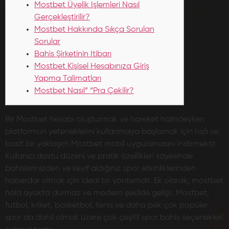
Mostbet Üyelik Işlemleri Nasıl
Gerçekleştirilir?
Mostbet Hakkında Sıkça Sorulan
Sorular
Bahis Şirketinin Itibarı
Mostbet Kişisel Hesabınıza Giriş
Yapma Talimatları
Mostbet Nasıl” “Pra Çekilir?
Bir Mostbet hesabı oluşturmak ve hareket halindeyken
platformun yeteneklerini kullanmaya başlamak için hızlı ve
basit bir yaklaşım Mostbet mobil uygulamasını indirmektir.
Kullanıcı dostu düzeni ve pratik özellikleri sayesinde
bahislerinizden ve keyif aldığınız spor etkinliklerinden
haberdar olmak için ideal bir yöntemdir. Ek olarak, mostbet
hala ayakta durmaz ve modern şekilde gelişir. Mostbet,
futbol, kriket, basketbol, tenis ve daha pek çok popüler
spor da dahil olmak üzere çok çeşitli spor bahis seçenekleri