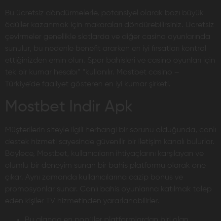
Bu ücretsiz döndürmelerle, potansiyel olarak bazı büyük
ödüller kazanmak için makaraları döndürebilirsiniz. Ücretsiz
çevirmeler genellikle slotlarda ve diğer casino oyunlarında
sunulur, bu nedenle benefit ararken en iyi fırsatları kontrol
ettiğinizden emin olun. Spor bahisleri ve casino oyunları için
tek bir kumar hesabı” “kullanılır. Mostbet casino –
Türkiye’de faaliyet gösteren en iyi kumar şirketi.
Mostbet Indir Apk
Müşterilerin siteyle ilgili herhangi bir sorunu olduğunda, canlı
destek hizmeti sayesinde güvenilir bir iletişim kanalı bulurlar.
Böylece, Mostbet, kullanıcıların ihtiyaçlarını karşılayan ve
olumlu bir deneyim sunan bir bahis platformu olarak öne
çıkar. Aynı zamanda kullanıcılarına cazip bonus ve
promosyonlar sunar. Canlı bahis oyunlarına katılmak talep
eden kişiler TV hizmetinden yararlanabilirler.
Bu alanda en popüler platformlardan biri olan