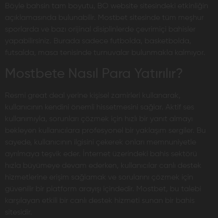
Böyle bahsin tam boyutu, BO website sitesindeki etkinliğin
açıklamasında bulunabilir. Mostbet sitesinde tüm meşhur
sporlarda ve bazı orijinal disiplinlerde çevrimiçi bahisler
yapabilirsiniz. Burada sadece futbolda, basketbolda,
futsalda, masa tenisinde turnuvalar bulunmakla kalmıyor.
Mostbete Nasıl Para Yatırılır?
Resmi great deal yerine kişisel zamirleri kullanarak,
kullanıcının kendini önemli hissetmesini sağlar. Aktif ses
kullanımıyla, sorunları çözmek için hızlı bir yanıt almayı
bekleyen kullanıcılara profesyonel bir yaklaşım sergiler. Bu
sayede, kullanıcının ilgisini çekerek onları memnuniyetle
ayrılmaya teşvik eder. İnternet üzerindeki bahis sektörü
hızla büyümeye devam ederken, kullanıcılar canlı destek
hizmetlerine erişim sağlamak ve sorularını çözmek için
güvenilir bir platform arayışı içindedir. Mostbet, bu talebi
karşılayan etkili bir canlı destek hizmeti sunan bir bahis
sitesidir.