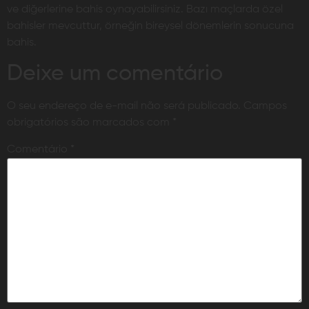
ve diğerlerine bahis oynayabilirsiniz. Bazı maçlarda özel
bahisler mevcuttur, örneğin bireysel dönemlerin sonucuna
bahis.
Deixe um comentário
O seu endereço de e-mail não será publicado.
Campos
obrigatórios são marcados com
*
Comentário
*