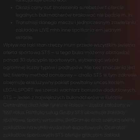
funkcjonuje około 430.
Okazji carry out znalezienia surebetów t ofercie
legalnych bukmacherów brakować nie będzie m. in.
Transmisji danego meczu i jednoczesnym zawieraniu
zakładów LIVE mhh inne spotkania em jednym
ekranie.
Wpływ na taki stan rzeczy mum przede wszystkim świetna
oferta sportowa STS – u tego buka możemy obstawiać
ponad 30 dyscyplin sportowych, wybierając wśród
ogromnej liczby typów i podtypów. Nie bez znaczenia jest
też świetny method bonusowy – chollo STS w tym zakresie
obejmuje ekskluzywny pakiet powitalny unces kodem
LEGALSPORT we szeroki wachlarz bonusów dodatkowych.
STS – jeden z największych bukmacherów w Europie
Centralnej oraz lider rynku w Polsce – został założony w
1997 roku. Portfolio usług Grupy STS obejmuje zakłady
sportowe, sporty wirtualne, BetGames oraz szeroką ofertę
zakładów na wyniki wydarzeń esportowych. Operator
zakładów sportowych STS oferuje graczom zakład