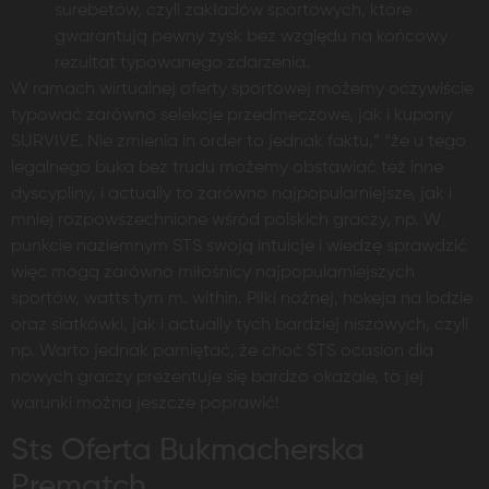
surebetów, czyli zakładów sportowych, które
gwarantują pewny zysk bez względu na końcowy
rezultat typowanego zdarzenia.
W ramach wirtualnej oferty sportowej możemy oczywiście
typować zarówno selekcje przedmeczowe, jak i kupony
SURVIVE. Nie zmienia in order to jednak faktu,” “że u tego
legalnego buka bez trudu możemy obstawiać też inne
dyscypliny, i actually to zarówno najpopularniejsze, jak i
mniej rozpowszechnione wśród polskich graczy, np. W
punkcie naziemnym STS swoją intuicje i wiedzę sprawdzić
więc mogą zarówno miłośnicy najpopularniejszych
sportów, watts tym m. within. Piłki nożnej, hokeja na lodzie
oraz siatkówki, jak i actually tych bardziej niszowych, czyli
np. Warto jednak pamiętać, że choć STS ocasion dla
nowych graczy prezentuje się bardzo okazale, to jej
warunki można jeszcze poprawić!
Sts Oferta Bukmacherska
Prematch