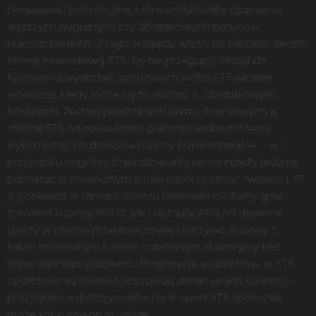
bonusowe i promocyjne, które umożliwiają zgarnięcie
wyższych wygranych czy dodatkowych bonusów
bukmacherskich. Z tego względu warto na bieżąco śledzić
stronę internetową STS, by nie przegapić okazji do
typowania wydarzeń sportowych watts STS właśnie
wówczas, kiedy może się to wiązać z . dodatkowymi
bonusami. Zestaw powitalnych premii finansowych w
ofercie STS na nowe konto bukmacherskie możemy
wykorzystać na dowolne kupony bukmacherskie – w
przypadku nagrody z doładowania konta należy jedynie
pamiętać o minimalnym kursie kuponu, który” “wynosi 1. 91.
A ponieważ w ramach obrotu bonusem możemy grać
zarówno kupony SOLO, jak i actually AKO na dowolne
sporty w ofercie przedmeczowej i na żywo, kupony z .
takim minimalnym kursem całkowitym stworzymy bez
najmniejszego problemu. Propozycje e-sportowe w STS
opatrzone są również naprawdę atrakcyjnymi kursami –
pod kątem współczynników na e-sport STS spokojnie
może konkurować m. inside.