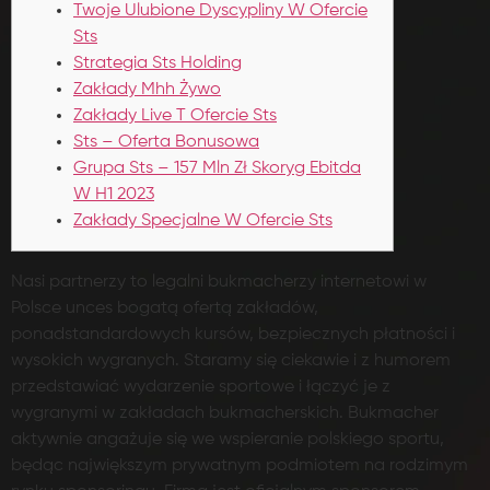
Twoje Ulubione Dyscypliny W Ofercie
Sts
Strategia Sts Holding
Zakłady Mhh Żywo
Zakłady Live T Ofercie Sts
Sts – Oferta Bonusowa
Grupa Sts – 157 Mln Zł Skoryg Ebitda
W H1 2023
Zakłady Specjalne W Ofercie Sts
Nasi partnerzy to legalni bukmacherzy internetowi w
Polsce unces bogatą ofertą zakładów,
ponadstandardowych kursów, bezpiecznych płatności i
wysokich wygranych. Staramy się ciekawie i z humorem
przedstawiać wydarzenie sportowe i łączyć je z
wygranymi w zakładach bukmacherskich. Bukmacher
aktywnie angażuje się we wspieranie polskiego sportu,
będąc największym prywatnym podmiotem na rodzimym