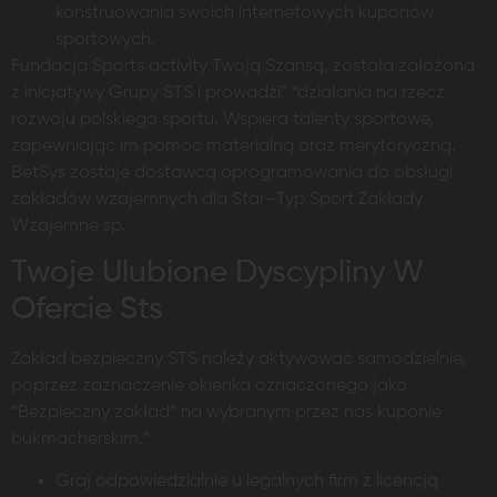
konstruowania swoich internetowych kuponów
sportowych.
Fundacja Sports activity Twoją Szansą, została założona
z inicjatywy Grupy STS i prowadzi” “działania na rzecz
rozwoju polskiego sportu. Wspiera talenty sportowe,
zapewniając im pomoc materialną oraz merytoryczną.
BetSys zostaje dostawcą oprogramowania do obsługi
zakładów wzajemnych dla Star–Typ Sport Zakłady
Wzajemne sp.
Twoje Ulubione Dyscypliny W
Ofercie Sts
Zakład bezpieczny STS należy aktywować samodzielnie,
poprzez zaznaczenie okienka oznaczonego jako
“Bezpieczny zakład” na wybranym przez nas kuponie
bukmacherskim.”
Graj odpowiedzialnie u legalnych firm z licencją