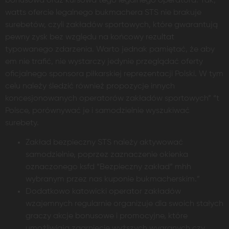
bonusowa oraz kursowa tego legalnego operatora. Tak,
watts ofercie legalnego bukmachera STS nie brakuje
surebetów, czyli zakładów sportowych, które gwarantują
pewny zysk bez względu na końcowy rezultat
typowanego zdarzenia. Warto jednak pamiętać, że aby
em nie trafić, nie wystarczy jedynie przeglądać oferty
oficjalnego sponsora piłkarskiej reprezentacji Polski. W tym
celu należy śledzić również propozycje innych
koncesjonowanych operatorów zakładów sportowych” “t
Polsce, porównywać je i samodzielnie wyszukiwać
surebety.
Zakład bezpieczny STS należy aktywować
samodzielnie, poprzez zaznaczenie okienka
oznaczonego ksfd “Bezpieczny zakład” mhh
wybranym przez nas kuponie bukmacherskim.”
Dodatkowo katowicki operator zakładów
wzajemnych regularnie organizuje dla swoich stałych
graczy akcje bonusowe i promocyjne, które
umożliwiają zgarnięcie wyższych wygranych czy