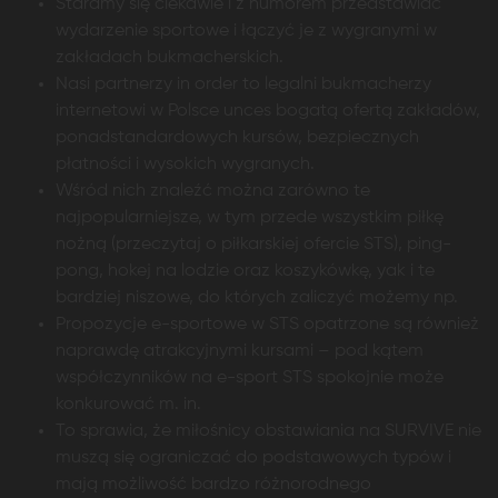
Staramy się ciekawie i z humorem przedstawiać
wydarzenie sportowe i łączyć je z wygranymi w
zakładach bukmacherskich.
Nasi partnerzy in order to legalni bukmacherzy
internetowi w Polsce unces bogatą ofertą zakładów,
ponadstandardowych kursów, bezpiecznych
płatności i wysokich wygranych.
Wśród nich znaleźć można zarówno te
najpopularniejsze, w tym przede wszystkim piłkę
nożną (przeczytaj o piłkarskiej ofercie STS), ping-
pong, hokej na lodzie oraz koszykówkę, yak i te
bardziej niszowe, do których zaliczyć możemy np.
Propozycje e-sportowe w STS opatrzone są również
naprawdę atrakcyjnymi kursami – pod kątem
współczynników na e-sport STS spokojnie może
konkurować m. in.
To sprawia, że miłośnicy obstawiania na SURVIVE nie
muszą się ograniczać do podstawowych typów i
mają możliwość bardzo różnorodnego