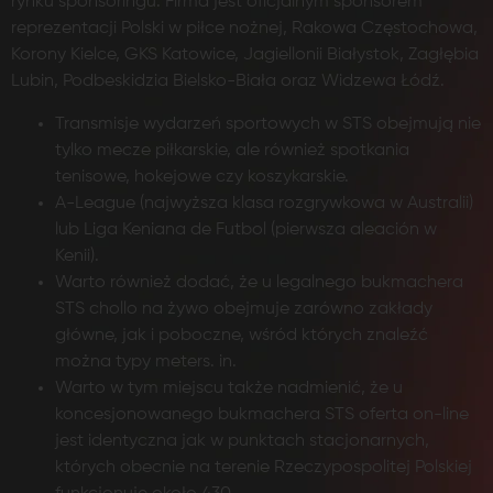
rynku sponsoringu. Firma jest oficjalnym sponsorem
reprezentacji Polski w piłce nożnej, Rakowa Częstochowa,
Korony Kielce, GKS Katowice, Jagiellonii Białystok, Zagłębia
Lubin, Podbeskidzia Bielsko-Biała oraz Widzewa Łódź.
Transmisje wydarzeń sportowych w STS obejmują nie
tylko mecze piłkarskie, ale również spotkania
tenisowe, hokejowe czy koszykarskie.
A-League (najwyższa klasa rozgrywkowa w Australii)
lub Liga Keniana de Futbol (pierwsza aleación w
Kenii).
Warto również dodać, że u legalnego bukmachera
STS chollo na żywo obejmuje zarówno zakłady
główne, jak i poboczne, wśród których znaleźć
można typy meters. in.
Warto w tym miejscu także nadmienić, że u
koncesjonowanego bukmachera STS oferta on-line
jest identyczna jak w punktach stacjonarnych,
których obecnie na terenie Rzeczypospolitej Polskiej