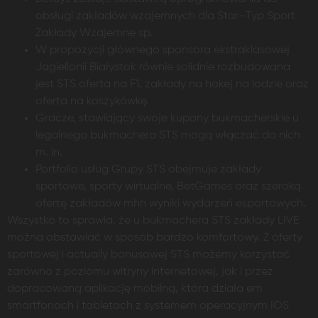
obsługi zakładów wzajemnych dla Star–Typ Sport
Zakłady Wzajemne sp.
W propozycji głównego sponsora ekstraklasowej
Jagiellonii Białystok równie solidnie rozbudowana
jest STS oferta na F1, zakłady na hokej na lodzie oraz
oferta na koszykówkę.
Gracze, stawiający swoje kupony bukmacherskie u
legalnego bukmachera STS mogą włączać do nich
m. in.
Portfolio usług Grupy STS obejmuje zakłady
sportowe, sporty wirtualne, BetGames oraz szeroką
ofertę zakładów mhh wyniki wydarzeń esportowych.
Wszystko to sprawia, że u bukmachera STS zakłady LIVE
można obstawiać w sposób bardzo komfortowy. Z oferty
sportowej i actually bonusowej STS możemy korzystać
zarówno z poziomu witryny internetowej, jak i przez
dopracowaną aplikację mobilną, która działa em
smartfonach i tabletach z systemem operacyjnym IOS