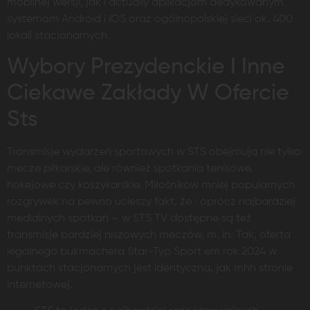
mobilnej wersji, jak i actually aplikacjom dedykowanym
systemom Android i iOS oraz ogólnopolskiej sieci ok. 400
lokali stacjonarnych.
Wybory Prezydenckie I Inne
Ciekawe Zakłady W Ofercie
Sts
Transmisje wydarzeń sportowych w STS obejmują nie tylko
mecze piłkarskie, ale również spotkania tenisowe,
hokejowe czy koszykarskie. Miłośników mniej popularnych
rozgrywek na pewno ucieszy fakt, że : oprócz najbardziej
medialnych spotkań – w STS TV dostępne są też
transmisje bardziej niszowych meczów, m. in. Tak, oferta
legalnego bukmachera Star-Typ Sport em rok 2024 w
punktach stacjonarnych jest identyczna, jak mhh stronie
internetowej.