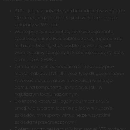
STS – jeden z największych bukmacherów w Europie
Centralnej oraz drabbats rynku w Polsce – został
założony w 1997 roku.
Warto przy tym pamiętać, że rejestracja konta
typerskiego umożliwia odbiór atrakcyjnego bonusu
mhh start (760 zł), który będzie najwyższy, jeśli
wykorzystamy specjalny STS kod rejestracyjny, który
brzmi LEGALSPORT.
Tym samym you bukmachera STS zakłady pre-
match, zakłady LIVE LIFE oraz typy długoterminowe
zawierać można zarówno w zaciszu własnego
domu, na komputerze lub tablecie, jak i w
najbliższym lokalu naziemnym.
Co istotne, katowicki legalny bukmacher STS
umożliwia typerom łącznie na jednym kuponie
zakładów mhh sporty wirtualne ze wszystkimi
zakładami przedmeczowymi.
Z oferty sportowej i actually bonusowej STS możemy