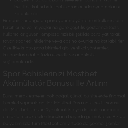
Bu çevrim şartları, bahis severlerin bonus miktarının
belirli bir katını belirli bahis oranlarında oynamalarını
zorunlu kılar.
Firmanın sunduğu bu para yatırma yöntemleri kullanıcıların
tercihlerine ve ihtiyaçlarına göre çeşitlilik göstermektedir.
Kullanıcılar güvenli empieza hızlı bir şekilde para yatırarak,
favori spor etkinliklerine veya casino oyunlarına katılabilirler.
Özellikle kripto para birimleri gibi yenilikçi yöntemler,
kullanıcılara daha fazla esneklik ve anonimlik
sağlamaktadır.
Spor Bahislerinizi Mostbet
Akümülatör Bonusu Ile Artırın
Bunu merak etmeleri çok doğal, çünkü bu sitelerde finansal
işlemleri yapmaktadırlar. Mostbet Para nasıl çekilir sorusu
da, Mostbet sitesine üye olmak isteyen insanlar arasında
en fazla merak edilen konuların başında gelmektedir. Biz de
bu yazımızda tüm Mostbet em virtude de çekme işlemleri