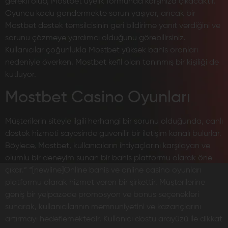
gerekli olup, Mostbet üyelik formunda karşınıza çıkacaktır.
Oyuncu kodu göndermekte sorun yaşıyor, ancak bir
Mostbet destek temsilcisinin geri bildirime yanıt verdiğini ve
sorunu çözmeye yardımcı olduğunu görebilirsiniz.
Kullanıcılar çoğunlukla Mostbet yüksek bahis oranları
nedeniyle överken, Mostbet kefil olan tanınmış bir kişiliği de
kutluyor.
Mostbet Casino Oyunları
Müşterilerin siteyle ilgili herhangi bir sorunu olduğunda, canlı
destek hizmeti sayesinde güvenilir bir iletişim kanalı bulurlar.
Böylece, Mostbet, kullanıcıların ihtiyaçlarını karşılayan ve
olumlu bir deneyim sunan bir bahis platformu olarak öne
çıkar.” “[newline]Online bahis ve online casino oyunları
platformu olarak hizmet veren bir şirkettir. Müşterilerine
geniş bir yelpazede promosyon ve bonus seçenekleri
sunarak, kullanıcılarının memnuniyetini ve kazançlarını
artırmayı hedeflemektedir. Kullanıcı dostu arayüzü ile dikkat