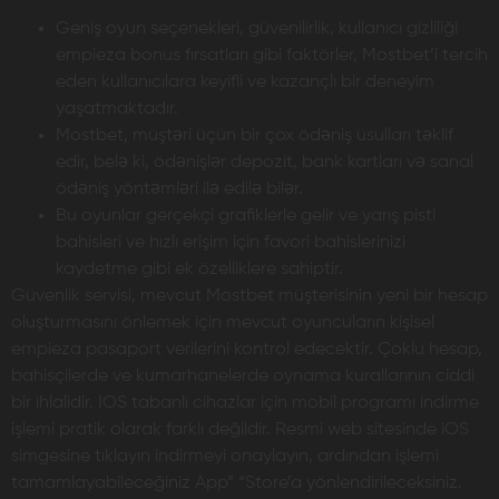
Geniş oyun seçenekleri, güvenilirlik, kullanıcı gizliliği
empieza bonus fırsatları gibi faktörler, Mostbet’i tercih
eden kullanıcılara keyifli ve kazançlı bir deneyim
yaşatmaktadır.
Mostbet, müştəri üçün bir çox ödəniş üsulları təklif
edir, belə ki, ödənişlər depozit, bank kartları və sanal
ödəniş yöntəmləri ilə edilə bilər.
Bu oyunlar gerçekçi grafiklerle gelir ve yarış pisti
bahisleri ve hızlı erişim için favori bahislerinizi
kaydetme gibi ek özelliklere sahiptir.
Güvenlik servisi, mevcut Mostbet müşterisinin yeni bir hesap
oluşturmasını önlemek için mevcut oyuncuların kişisel
empieza pasaport verilerini kontrol edecektir. Çoklu hesap,
bahisçilerde ve kumarhanelerde oynama kurallarının ciddi
bir ihlalidir. IOS tabanlı cihazlar için mobil programı indirme
işlemi pratik olarak farklı değildir. Resmi web sitesinde iOS
simgesine tıklayın indirmeyi onaylayın, ardından işlemi
tamamlayabileceğiniz App” “Store’a yönlendirileceksiniz.