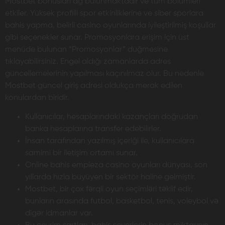
Mostbet bonusları ag bulunmaktadır ve tüm bölümleri
etkiler. Yüksek profilli spor etkinliklerine ve siber sporlara
bahis yapma, belirli casino oyunlarında iyileştirilmiş koşullar
gibi seçenekler sunar. Promosyonlara erişim için üst
menüde bulunan “Promosyonlar” düğmesine
tıklayabilirsiniz. Engel aldığı zamanlarda adres
güncellemelerinin yapılması kaçınılmaz olur. Bu nedenle
Mostbet güncel giriş adresi oldukça merak edilen
konulardan biridir.
Kullanıcılar, hesaplarındaki kazançları doğrudan
banka hesaplarına transfer edebilirler.
İnsan tarafından yazılmış içeriği ile, kullanıcılara
samimi bir iletişim ortamı sunar.
Online bahis empieza casino oyunları dünyası, son
yıllarda hızla büyüyen bir sektör haline gelmiştir.
Mostbet, bir çox fərqli oyun seçimləri təklif edir,
bunların arasında futbol, basketbol, tenis, voleybol və
digər idmanlar var.