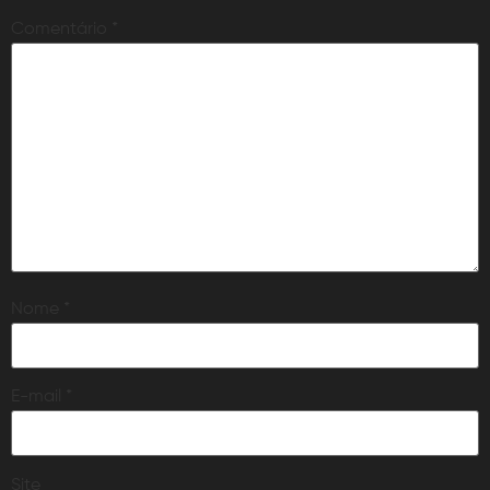
Comentário
*
Nome
*
E-mail
*
Site