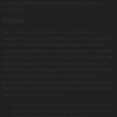
sunduğu kaliteli hizmet sayesinde oldukça popüler bir
platformdur.
Futbol
Para çekme yöntemleri kullanıcıların tercihlerine göre
değişebilir ve ülkelere göre farklılık gösterebilir. Bu nedenle,
Mostbet’in resmi net sitesini ziyaret ederek mevcut para
çekme seçeneklerini kontrol etmeniz önemlidir. Online bahis
ve casino dünyasına adım atarken, güvenilir bir platformda
yer almak büyük önem taşır. Bu noktada, Mostbet üyelik
süreci, kolay ve hızlı başlangıç yapmak fikrine sahip olanlar
için ideal bir rehber oluşturuyor. Mostbet, avantajlı
bonusları, geniş oyun yelpazesi ve kullanıcı dostu arayüzü”
“ile dikkat çekerken, bu platformda yer almak için izlemeniz
gereken basit adımlar bulunuyor.
Kullanıcı dostu düzeni ve” “pratik özellikleri sayesinde
bahislerinizden ve keyif aldığınız spor etkinliklerinden