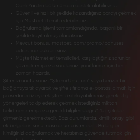
Canlı Yardım bölümünden destek alabilirsiniz.
Güvenli ve hızlı bir şekilde kazandığınız parayı çekmek
için Mostbet’i tercih edebilirsiniz.
Doğrulama işlemi tamamlandığında, başarılı bir
şekilde kayıt olmuş olacaksınız.
Mevcut bonusu mostbet. com/promo/bonuses
adresinde bulabilirsiniz.
Müşteri hizmetleri temsilcileri, karşılaştığınız sorunları
çözmek empieza sorularınızı yanıtlamak için her
zaman hazırdır.
Şifrenizi unutursanız, “Şifremi Unuttum” veya benzer bir
bağlantıya tıklayarak ve şifre sıfırlama e-postası almak için
prosedürleri izleyerek şifrenizi sıfırlayabilmeniz gerekir. İlgili
yönergeleri takip ederek çekmek istediğiniz miktarı
belirtmeniz empieza gerekli bilgileri doğru” “bir şekilde
girmeniz gerekmektedir. Bazı durumlarda, kimlik onayı gibi
ek belgelerin sunulması de uma istenebilir. Bu bilgiler,
kimliğinizi doğrulamak ve hesabınızı güvende tutmak için