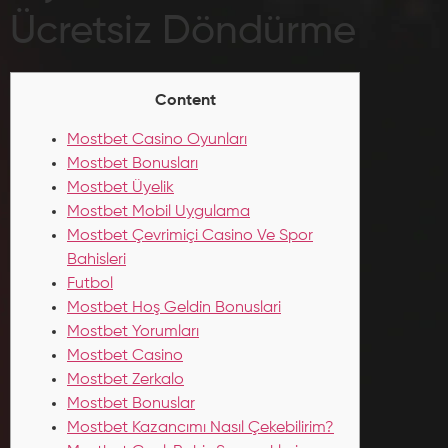
Ücretsiz Döndürme
Content
Mostbet Casino Oyunları
Mostbet Bonusları
Mostbet Üyelik
Mostbet Mobil Uygulama
Mostbet Çevrimiçi Casino Ve Spor
Bahisleri
Futbol
Mostbet Hoş Geldi̇n Bonuslari
Mostbet Yorumları
Mostbet Casino
Mostbet Zerkalo
Mostbet Bonuslar
Mostbet Kazancımı Nasıl Çekebilirim?