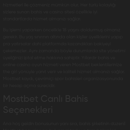
hizmetleri ile çözmeniz mümkün olur. Her türlü kolaylığı
sizlere sunan bahis ve casino sitesi özellikle iyi
standartlarda hizmet almanızı sağlar.
Bu işlemi yaparken öncelikle 18 yaşını doldurmuş olmanız
gerekir. Bu yaş sınırının altında olan kişiler üyeliklerini yapıp
pra yatırsalar dahi platformda kazandıkları bakiyeyi
çekemezler. Aynı zamanda böyle durumlarda site yönetimi
üyeliğinizi iptal etme hakkına sahiptir. Yıllardır bahis ve
online casino oyun hizmeti veren Mostbet beklentilerinize
the girl yönüyle yanıt verir ve kaliteli hizmet almanızı sağlar.
Mostbet kaydı, çevrimiçi spor bahisleri organizasyonunda
bir hesap açma sürecidir.
Mostbet Canlı Bahis
Seçenekleri
Ana hoş geldin bonusunun yanı sıra, bahis şirketinin düzenli