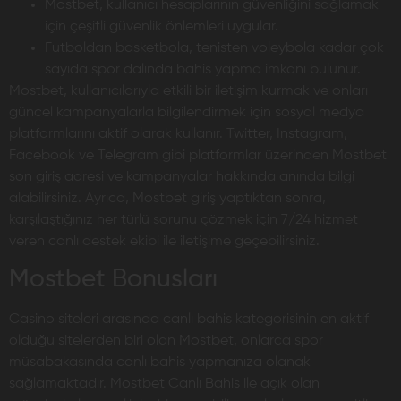
Mostbet, kullanıcı hesaplarının güvenliğini sağlamak
için çeşitli güvenlik önlemleri uygular.
Futboldan basketbola, tenisten voleybola kadar çok
sayıda spor dalında bahis yapma imkanı bulunur.
Mostbet, kullanıcılarıyla etkili bir iletişim kurmak ve onları
güncel kampanyalarla bilgilendirmek için sosyal medya
platformlarını aktif olarak kullanır. Twitter, Instagram,
Facebook ve Telegram gibi platformlar üzerinden Mostbet
son giriş adresi ve kampanyalar hakkında anında bilgi
alabilirsiniz. Ayrıca, Mostbet giriş yaptıktan sonra,
karşılaştığınız her türlü sorunu çözmek için 7/24 hizmet
veren canlı destek ekibi ile iletişime geçebilirsiniz.
Mostbet Bonusları
Casino siteleri arasında canlı bahis kategorisinin en aktif
olduğu sitelerden biri olan Mostbet, onlarca spor
müsabakasında canlı bahis yapmanıza olanak
sağlamaktadır. Mostbet Canlı Bahis ile açık olan