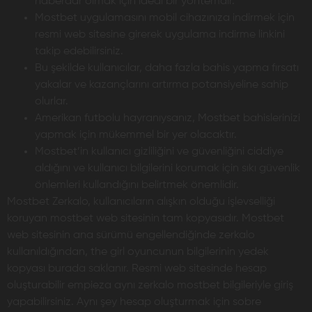
haberdar olmak için ideal bir yöntemdir.
Mostbet uygulamasını mobil cihazınıza indirmek için
resmi web sitesine girerek uygulama indirme linkini
takip edebilirsiniz.
Bu şekilde kullanıcılar, daha fazla bahis yapma fırsatı
yakalar ve kazançlarını artırma potansiyeline sahip
olurlar.
Amerikan futbolu hayranıysanız, Mostbet bahislerinizi
yapmak için mükemmel bir yer olacaktır.
Mostbet’in kullanıcı gizliliğini ve güvenliğini ciddiye
aldığını ve kullanıcı bilgilerini korumak için sıkı güvenlik
önlemleri kullandığını belirtmek önemlidir.
Mostbet Zerkalo, kullanıcıların alışkın olduğu işlevselliği
koruyan mostbet web sitesinin tam kopyasıdır. Mostbet
web sitesinin ana sürümü engellendiğinde zerkalo
kullanıldığından, the girl oyuncunun bilgilerinin yedek
kopyası burada saklanır. Resmi web sitesinde hesap
oluşturabilir empieza aynı zerkalo mostbet bilgileriyle giriş
yapabilirsiniz. Aynı şey hesap oluşturmak için sobre