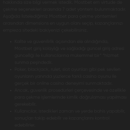
hakkında size bilgi vermek istedik. Mostbet em virtude de
çekme seçenekleri arasında 7 adet yöntem bulunmaktadır.
Aşağıda listelediğimiz Mostbet para çekme yöntemleri
arasından dimensions en uygun olanı seçip, kazançlarınızı
empieza sitedeki bakiyenizi çekebilirsiniz.
Kalite ve güvenilirlik açısından ele alındığında,
Mostbet giriş kolaylığı ve sağladığı güncel giriş adresi
güncelliği ile kullanıcılarına mükemmel bir” “hizmet
sunma peşindedir.
Poker, blackjack, rulet, slot oyunları gibi pek sevilen
oyunların yanında yüzlerce farklı casino oyunu ile
gerçek bir online casino deneyimi sunmaktadır.
Ancak, güvenlik prosedürleri çerçevesinde ve özellikle
para çekme işlemlerinde kimlik doğrulaması yapılması
gerekebilir.
Kullanıcılar, istedikleri zaman ve yerde bahis yapabilir,
sonuçları takip edebilir ve kazançlarını kontrol
edebilirler.