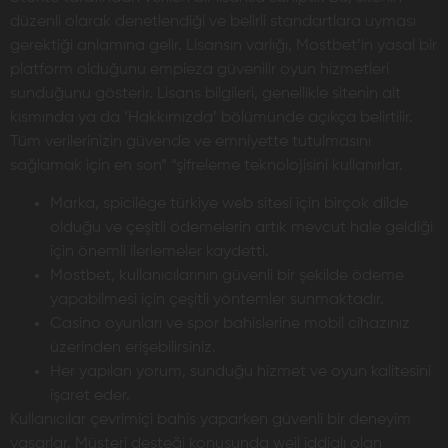
düzenli olarak denetlendiği ve belirli standartlara uyması
gerektiği anlamına gelir. Lisansın varlığı, Mostbet’in yasal bir
platform olduğunu empieza güvenilir oyun hizmetleri
sunduğunu gösterir. Lisans bilgileri, genellikle sitenin alt
kısmında ya da ‘Hakkımızda’ bölümünde açıkça belirtilir.
Tüm verilerinizin güvende ve emniyette tutulmasını
sağlamak için en son” “şifreleme teknolojisini kullanırlar.
Marka, spicilège türkiye web sitesi için birçok dilde
olduğu ve çeşitli ödemelerin artık mevcut hale geldiği
için önemli ilerlemeler kaydetti.
Mostbet, kullanıcılarının güvenli bir şekilde ödeme
yapabilmesi için çeşitli yöntemler sunmaktadır.
Casino oyunları ve spor bahislerine mobil cihazınız
üzerinden erişebilirsiniz.
Her yapılan yorum, sunduğu hizmet ve oyun kalitesini
işaret eder.
Kullanıcılar çevrimiçi bahis yaparken güvenli bir deneyim
yaşarlar. Müşteri desteği konusunda weil iddialı olan