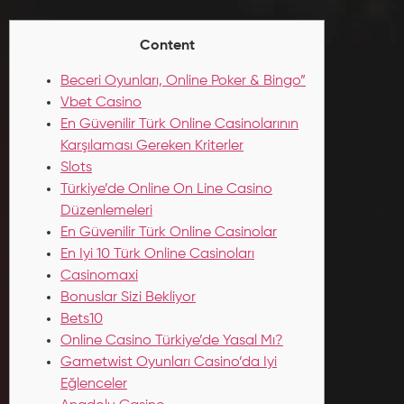
Content
Beceri Oyunları, Online Poker & Bingo”
Vbet Casino
En Güvenilir Türk Online Casinolarının
Karşılaması Gereken Kriterler
Slots
Türkiye’de Online On Line Casino
Düzenlemeleri
En Güvenilir Türk Online Casinolar
En Iyi 10 Türk Online Casinoları
Casinomaxi
Bonuslar Sizi Bekliyor
Bets10
Online Casino Türkiye’de Yasal Mı?
Gametwist Oyunları Casino’da Iyi
Eğlenceler