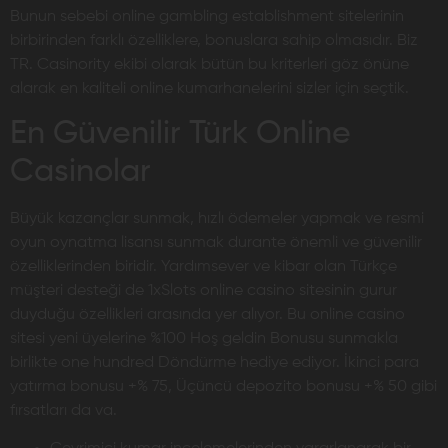
Bunun sebebi online gambling establishment sitelerinin
birbirinden farklı özelliklere, bonuslara sahip olmasıdır. Biz
TR. Casinority ekibi olarak bütün bu kriterleri göz önüne
alarak en kaliteli online kumarhanelerini sizler için seçtik.
En Güvenilir Türk Online
Casinolar
Büyük kazançlar sunmak, hızlı ödemeler yapmak ve resmi
oyun oynatma lisansı sunmak durante önemli ve güvenilir
özelliklerinden biridir. Yardımsever ve kibar olan Türkçe
müşteri desteği de 1xSlots online casino sitesinin gurur
duyduğu özellikleri arasında yer alıyor. Bu online casino
sitesi yeni üyelerine %100 Hoş geldin Bonusu sunmakla
birlikte one hundred Döndürme hediye ediyor. İkinci para
yatırma bonusu +% 75, Üçüncü depozito bonusu +% 50 gibi
fırsatları da va.