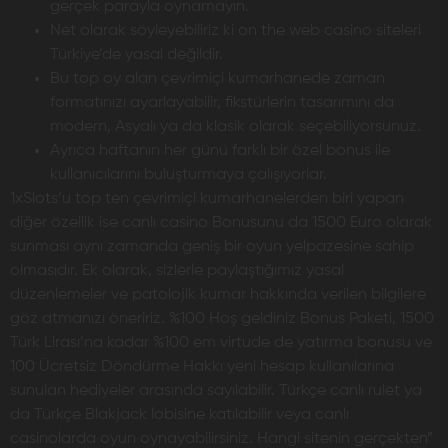
gerçek parayla oynamayın.
Net olarak söyleyebiliriz ki on the web casino siteleri
Türkiye’de yasal değildir.
Bu top oy alan çevrimiçi kumarhanede zaman
formatınızı ayarlayabilir, fikstürlerin tasarımını da
modern, Asyalı ya da klasik olarak seçebiliyorsunuz.
Ayrıca haftanın her günü farklı bir özel bonus ile
kullanıcılarını buluşturmaya çalışıyorlar.
1xSlots’u top ten çevrimiçi kumarhanelerden biri yapan
diğer özellik ise canlı casino Bonusunu da 1500 Euro olarak
sunması aynı zamanda geniş bir oyun yelpazesine sahip
olmasıdır. Ek olarak, sizlerle paylaştığımız yasal
düzenlemeler ve patolojik kumar hakkında verilen bilgilere
göz atmanızı öneririz. %100 Hoş geldiniz Bonus Paketi, 1500
Türk Lirası’na kadar %100 em virtude de yatırma bonusu ve
100 Ücretsiz Döndürme Hakkı yeni hesap kullanılarına
sunulan hediyeler arasında sayılabilir. Türkçe canlı rulet ya
da Türkçe Blakjack lobisine katılabilir veya canlı
casinolarda oyun oynayabilirsiniz. Hangi sitenin gerçekten”