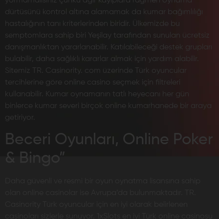
yormamalısınız çünkü ağır kayıplara rağmen oynama
dürtüsünü kontrol altına alamamak da kumar bağımlılığı
hastalığının tanı kriterlerinden biridir. Ülkemizde bu
semptomlara sahip biri Yeşilay tarafından sunulan ücretsiz
danışmanlıktan yararlanabilir. Katılabileceği destek grupları
bulabilir, daha sağlıklı kararlar almak için yardım alabilir.
Sitemiz TR. Casinority. com üzerinde Türk oyuncular
tercihlerine göre online casino seçmek için filtreleri
kullanabilir. Kumar oynamanın tatlı heyecanı her gün
binlerce kumar severi birçok online kumarhanede bir araya
getiriyor.
Beceri Oyunları, Online Poker
& Bingo”
Daha güvenli ve resmi bir oyun oynatma lisansına sahip
olan online casinolar ise Avrupa’da bulunmaktadır. TR.
Casinority Türk oyuncular için en iyi olarak belirlenen
casinoları sizlerle sunuyor. 1xSlots en iyi Türk online casinosu