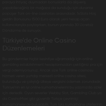
paraya ihtiyaç duymadan bonuslarla da alışveriş
yapabileceğiniz bir mağaza da sunduğu için durante
popüşer Türk on-line casinoları arasındadır. 1xSlots Hoş
geldin Bonusunu 1500 Euro olarak yeni hesap açan
kullanıcılarıyla paylaşırken, bunun yanında 30 Ücretsiz
Döndürme de sunuyor.
Türkiye’de Online Casino
Düzenlemeleri
Bu gönderimler hiçbir kesintiye uğramadığı için online
gambling establishment hesaplarınızdan çektiğiniz pra için
vergi ödemiyorsunuz. Ancak size Türk online casinosu
hizmeti veren yurtdışı merkezli online casino sitesi,
bulunduğu ve çalıştığı ülkeye vergisini ödemek zorundadır.
Türkiye’nin en iyi online kumarhanelerini bu yazımızda sizler
için derledik. Oyun severler Webby Slot, Gambling Club ya
da CasinoMaxi gibi güvenilir Türkçe çevrimiçi
kumarhanelerde buluşabilir. Türk lüks kumarhane otellerinin