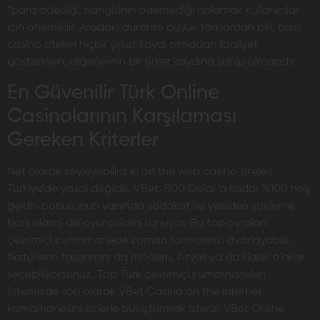
“para ödediği, hangisinin ödemediği anlamak kullanıcılar
için önemlidir. Aradaki durante büyük farklardan biri, bazı
casino siteleri hiçbir şirket kaydı olmadan faaliyet
gösterirken, diğerlerinin bir şirket kaydına sahip olmasıdır.
En Güvenilir Türk Online
Casinolarının Karşılaması
Gereken Kriterler
Net olarak söyleyebiliriz ki on the web casino siteleri
Türkiye’de yasal değildir. VBet, 500 Dolar’a kadar %100 hoş
geldin bonusunun yanında sadakat ve yeniden yükleme
bonuslarini da oyunculara sunuyor. Bu top oy alan
çevrimiçi kumarhanede zaman formatınızı ayarlayabilir,
fikstürlerin tasarımını da modern, Asyalı ya da klasik olarak
seçebiliyorsunuz. Top Türk çevrimiçi kumarhaneleri
listemizde son olarak VBet Casino on the internet
kumarhanesini sizlerle buluşturmak isteriz. VBet Online