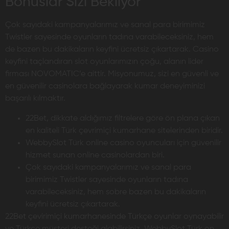
Bonuslar Sizi Bekliyor
Çok sayıdaki kampanyalarımız ve sanal para birimimiz
Twistler sayesinde oyunların tadına varabileceksiniz, hem
de bazen bu dakikaların keyfini ücretsiz çıkartarak. Casino
keyfini taçlandıran slot oyunlarımızın çoğu, alanın lider
firması NOVOMATIC’e aittir. Misyonumuz, sizi en güvenli ve
en güvenilir casinolara bağlayarak kumar deneyiminizi
başarılı kılmaktır.
22Bet, dikkate aldığımız filtrelere göre ön plana çıkan
en kaliteli Türk çevrimiçi kumarhane sitelerinden biridir.
WebbySlot Türk online casino oyuncuları için güvenilir
hizmet sunan online casinolardan biri.
Çok sayıdaki kampanyalarımız ve sanal para
birimimiz Twistler sayesinde oyunların tadına
varabileceksiniz, hem sobre bazen bu dakikaların
keyfini ücretsiz çıkartarak.
22Bet çevirimiçi kumarhanesinde Türkçe oyunlar oynayabilir
ve Türkçe müşteri desteği alabilirsiniz. WebbySlot Türk on