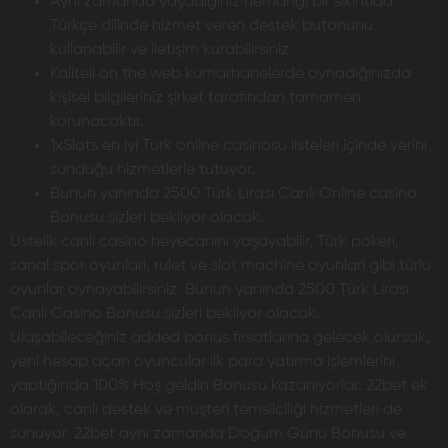
Aynı zamanda yaşadığınız herhangi bir sıkıntıda
Türkçe dilinde hizmet veren destek butonunu
kullanabilir ve iletişim kurabilirsiniz.
Kaliteli on the web kumarhanelerde oynadığınızda
kişisel bilgileriniz şirket tarafından tamamen
korunacaktır.
1xSlots en iyi Türk online casinosu listeleri içinde yerini
sunduğu hizmetlerle tutuyor.
Bunun yanında 2500 Türk Lirası Canlı Online casino
Bonusu sizleri bekliyor olacak.
Üstelik canlı casino heyecanını yaşayabilir, Türk pokeri,
sanal spor oyunlari, rulet ve slot machine oyunlari gibi türlü
oyunlar oynayabilirsiniz. Bunun yanında 2500 Türk Lirası
Canlı Casino Bonusu sizleri bekliyor olacak.
Ulaşabileceğiniz added bonus fırsatlarına gelecek olursak,
yeni hesap açan oyuncular ilk para yatırma işlemlerini
yaptığında 100% Hoş geldin Bonusu kazanıyorlar. 22bet ek
olarak, canlı destek ve müşteri temsilciliği hizmetleri de
sunuyor. 22bet aynı zamanda Doğum Günü Bonusu ve