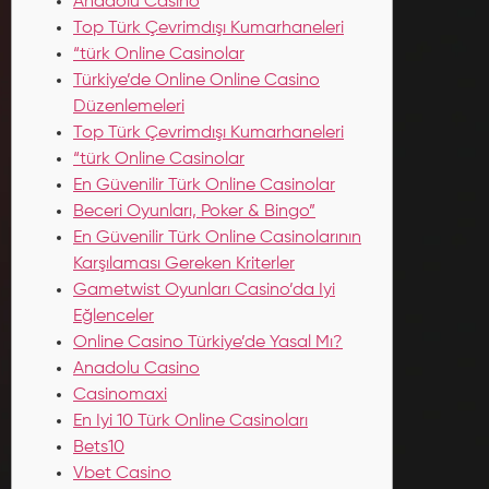
Anadolu Casino
Top Türk Çevrimdışı Kumarhaneleri
“türk Online Casinolar
Türkiye’de Online Online Casino
Düzenlemeleri
Top Türk Çevrimdışı Kumarhaneleri
“türk Online Casinolar
En Güvenilir Türk Online Casinolar
Beceri Oyunları, Poker & Bingo”
En Güvenilir Türk Online Casinolarının
Karşılaması Gereken Kriterler
Gametwist Oyunları Casino’da Iyi
Eğlenceler
Online Casino Türkiye’de Yasal Mı?
Anadolu Casino
Casinomaxi
En Iyi 10 Türk Online Casinoları
Bets10
Vbet Casino