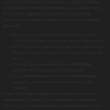
casino Türkçe dilinde hizmet sunmuyor ancak kullanımı
kolaylaştıran bir site tasarımı olduğu için oyuncular hızla
ihtiyaçlarına ulaşabilir. Ana sayfasına baktığımızda
Curacao lisansı altında casino oyunlari hizmeti verdiğini
görüyoruz.
18 yaşından büyük olmayan kullanıcılar on-line
casinolarda hesap açamaz ve oyun oynayamazlar.
Biz TR. Casinority ekibi olarak bütün bu kriterleri göz
önüne alarak en iyi online kumarhanelerini sizler için
seçtik.
Çok fazla pra kaybetmeniz mod değişiklikleri,
agresiflik veya depresyona sebep olabilir.
Hangi sitenin gerçekten” “em virtude de ödediği,
hangisinin ödemediği anlamak kullanıcılar için
önemlidir.
Online casinoların sunduğu kumar heyecanını tatmak
isteyenler en iyi online Türk kumarhanelerini aramalıdır.
Çevrimiçi kumar incelemelerinden yararlanarak bir online