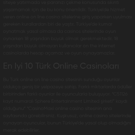
siteye yatırmada ve paranızı çekme konusunda sıkıntı
yaşamamak için de bu konu önemlidir. Türkiye’de hizmet
veren online on line casino sitelerine giriş yaparken uyulması
gereken kurallardan biri de yaştır. Türkiye’de kumar
oynatmak yasal olmasa da casinos sitelerinde oyun
oynarken 18 yaşından büyük olmak gerekmektedir. 18
yaşından büyük olmayan kullanıcılar on the internet
casinolarda hesap açamaz ve oyun oynayamazlar.
En Iyi 10 Türk Online Casinoları
Bu Türk online on line casino sitesinin sunduğu oyunlar
oldukça geniş bir yelpazeye sahip. Farklı miktarlarda ödüller
birbirinden farklı oyunlar ile oyuncularla buluşuyor. “C51126
kayıt numaralı Sphere Entertainment Limited şirketi” kaydı
olduğunu” “CasinoMaxi online casino sitesinin ana
sayfasında görebilirsiniz. Kuşkusuz, online casino sitelerinde
oynayan oyuncular, bunun Türkiye’de yasal olup olmadığını
merak edebilirler.