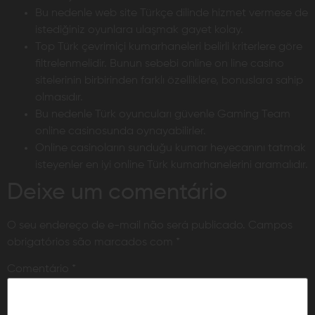
Bu nedenle web site Türkçe dilinde hizmet vermese de
istediğiniz oyunlara ulaşmak gayet kolay.
Top Türk çevrimiçi kumarhaneleri belirli kriterlere göre
filtrelenmelidir. Bunun sebebi online on line casino
sitelerinin birbirinden farklı özelliklere, bonuslara sahip
olmasıdır.
Bu nedenle Türk oyuncuları güvenle Gaming Team
online casinosunda oynayabilirler.
Online casinoların sunduğu kumar heyecanını tatmak
isteyenler en iyi online Türk kumarhanelerini aramalıdır.
Deixe um comentário
O seu endereço de e-mail não será publicado.
Campos
obrigatórios são marcados com
*
Comentário
*